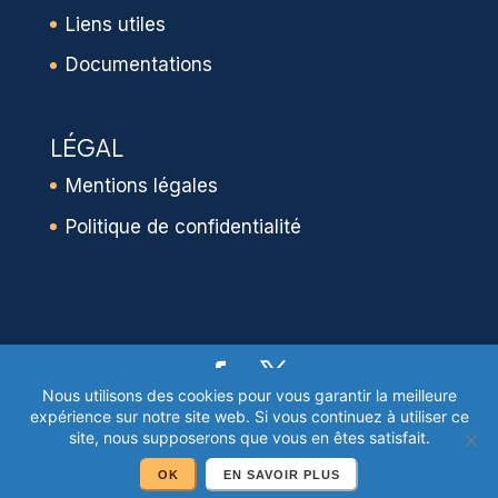
Liens utiles
Documentations
LÉGAL
Mentions légales
Politique de confidentialité
Nous utilisons des cookies pour vous garantir la meilleure
expérience sur notre site web. Si vous continuez à utiliser ce
© 2009-2026 Cabinet JABET - Expert Maritime - 14 Bd
site, nous supposerons que vous en êtes satisfait.
de l'Ile Vertime D28 85100 Les Sables d'Olonne /
OK
EN SAVOIR PLUS
Annexes : La Rochelle, Lorient et Saint Malo